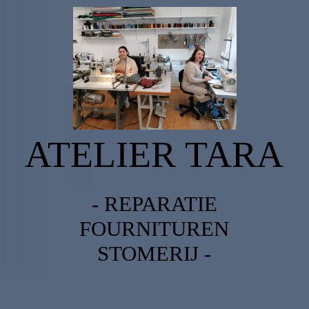
HOME
reparatie
ATELIER TARA
fournituren
stomerij
- REPARATIE
FOURNITUREN
STOMERIJ -
contact